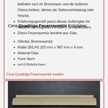
befinden sich im Brennraum und die äußeren
Glasscheiben, dienen als Seitenverkleidung oder
Heiztür.
Erfahrungsgemäß passt dieses Außenglas für
Cera
Quadriga
Feuerraumtür
Eckdaten:
Modelle mit insgesamt 2 oder 3 Schaufenstern.
Diese Feuerraumtür besteht aus Glas.
Ofentür, Brennraumtür
Maße (B/L/H) 325 mm x 987 mm x 4 mm
Material Glas
Form flach
mit 6 Bohrlöchern
nicht bedruckter Bereich 433 x 245 mm
Cera Quadriga Feuerraumtür kaufen