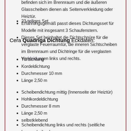
befinden sich im Brennraum und die äußeren
Glasscheiben dienen als Seitenverkleidung oder
Heiztür.
23-teiliges Set
Erfahrungsgemäß passt dieses Dichtungsset für
Modelle mit insgesamt 3 Schaufenstern.
Dieses Set beinhaltet die Dichtschnüre für die
Cera
Quadriga
Dichtung
Eckdaten:
verglaste Feuerraumtür, die inneren Sichtscheiben
im Brennraum und Dichtringe für die verglasten
Verkleidungen links und rechts.
Türdichtung
Kordeldichtung
Durchmesser 10 mm
Länge 2,50 m
Scheibendichtung mittig (Innenseite der Heiztür)
Hohlkordeldichtung
Durchmesser 8 mm
Länge 2,50 m
selbstklebend
Scheibendichtung links und rechts (seitliche