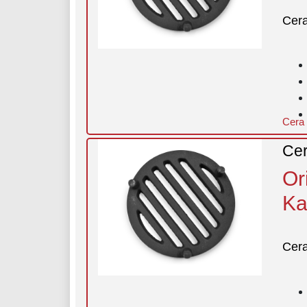
Cer
Cera 
Cer
Or
Ka
Cer