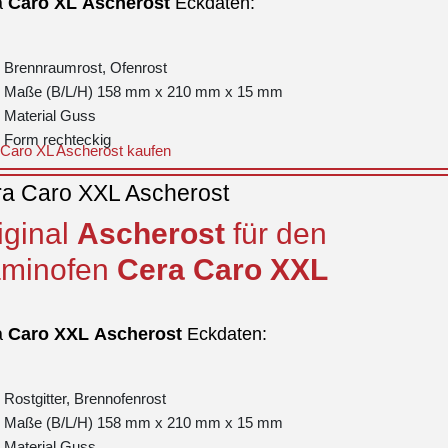
a
Caro
XL
Ascherost
Eckdaten:
Brennraumrost, Ofenrost
Maße (B/L/H) 158 mm x 210 mm x 15 mm
Material Guss
Form rechteckig
Caro XL Ascherost kaufen
a Caro XXL Ascherost
iginal
Ascherost
für den
minofen
Cera
Caro
XXL
a
Caro
XXL
Ascherost
Eckdaten:
Rostgitter, Brennofenrost
Maße (B/L/H) 158 mm x 210 mm x 15 mm
Material Guss