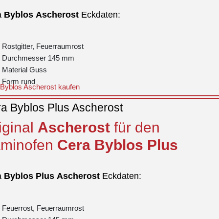
a
Byblos
Ascherost
Eckdaten:
Rostgitter, Feuerraumrost
Durchmesser 145 mm
Material Guss
Form rund
Byblos Ascherost kaufen
a Byblos Plus Ascherost
iginal
Ascherost
für den
minofen
Cera
Byblos
Plus
a
Byblos
Plus
Ascherost
Eckdaten:
Feuerrost, Feuerraumrost