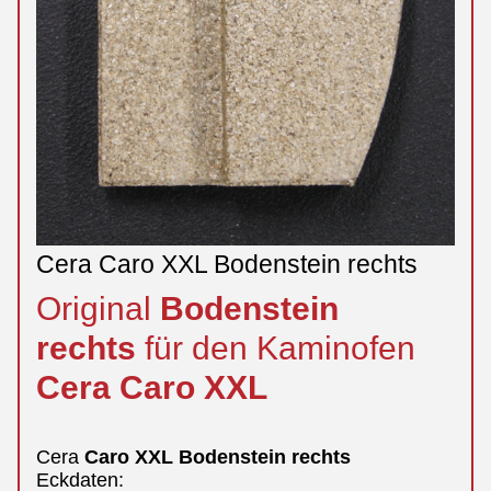
Cera Caro XXL Bodenstein rechts
Original
Bodenstein
rechts
für den Kaminofen
Cera
Caro
XXL
Cera
Caro
XXL
Bodenstein
rechts
Eckdaten: