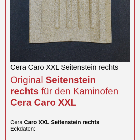
Cera Caro XXL Seitenstein rechts
Original
Seitenstein
rechts
für den Kaminofen
Cera
Caro
XXL
Cera
Caro
XXL
Seitenstein
rechts
Eckdaten: