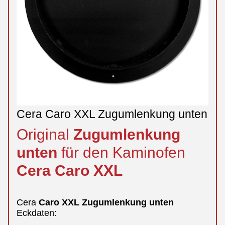
Cera Caro XXL Zugumlenkung unten
Original
Zugumlenkung
unten
für den Kaminofen
Cera
Caro
XXL
Cera
Caro
XXL
Zugumlenkung
unten
Eckdaten: