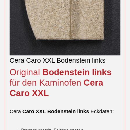
Cera Caro XXL Bodenstein links
Original
Bodenstein
links
für den Kaminofen
Cera
Caro
XXL
Cera
Caro
XXL
Bodenstein
links
Eckdaten: